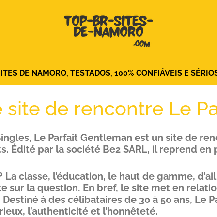
TES DE NAMORO, TESTADOS, 100% CONFIÁVEIS ​​E SÉRIO
le site de rencontre Le P
gles, Le Parfait Gentleman est un site de ren
s. Édité par la société Be2 SARL, il reprend en 
 La classe, l’éducation, le haut de gamme, d’ail
e sur la question. En bref, le site met en rela
Destiné à des célibataires de 30 à 50 ans, Le Pa
ieux, l’authenticité et l’honnêteté.